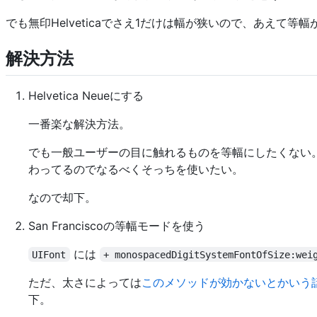
でも無印Helveticaでさえ1だけは幅が狭いので、あえて
解決方法
Helvetica Neueにする
一番楽な解決方法。
でも一般ユーザーの目に触れるものを等幅にしたくない。 
わってるのでなるべくそっちを使いたい。
なので却下。
San Franciscoの等幅モードを使う
には
UIFont
+ monospacedDigitSystemFontOfSize:wei
ただ、太さによっては
このメソッドが効かないとかいう
下。