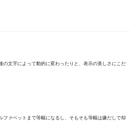
置も前後の文字によって動的に変わったりと、表示の美しさにこだ
。
アルファベットまで等幅になるし、そもそも等幅は嫌だしで却