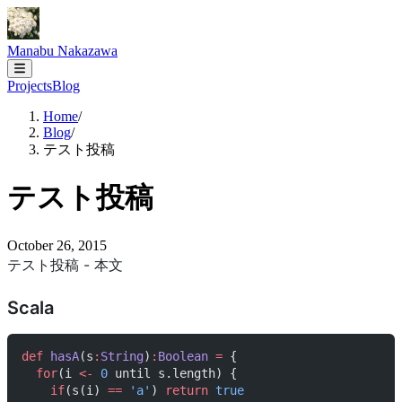
Manabu Nakazawa
Projects
Blog
Home
/
Blog
/
テスト投稿
テスト投稿
October 26, 2015
テスト投稿 - 本文
Scala
def
 hasA
(s
:
String
)
:
Boolean
 =
 {
  for
(i 
<-
 0
 until s.length) {
    if
(s(i) 
==
 'a'
) 
return
 true