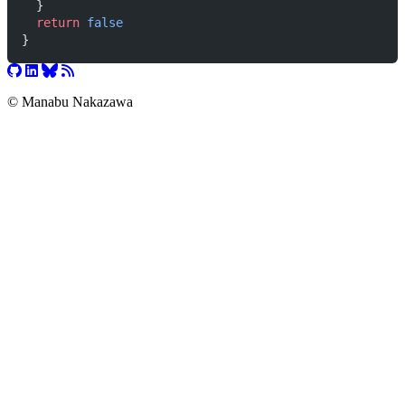
  }
  return
 false
}
© Manabu Nakazawa